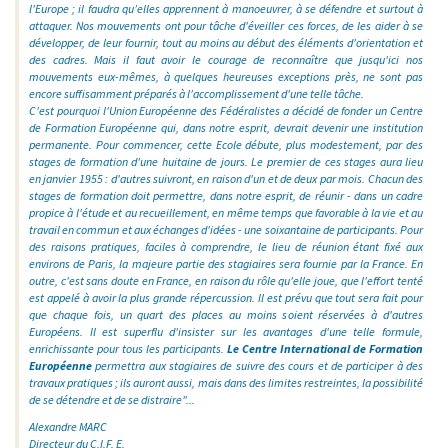
l'Europe ; il faudra qu’elles apprennent à manoeuvrer, à se défendre et surtout à
attaquer. Nos mouvements ont pour tâche d'éveiller ces forces, de les aider à se
développer, de leur fournir, tout au moins au début des éléments d'orientation et
des cadres. Mais il faut avoir le courage de reconnaître que jusqu'ici nos
mouvements eux-mêmes, à quelques heureuses exceptions près, ne sont pas
encore suffisamment préparés à l'accomplissement d'une telle tâche.
C'est pourquoi l'Union Européenne des Fédéralistes a décidé de fonder un Centre
de Formation Européenne qui, dans notre esprit, devrait devenir une institution
permanente. Pour commencer, cette Ecole débute, plus modestement, par des
stages de formation d'une huitaine de jours. Le premier de ces stages aura lieu
en janvier 1955 : d'autres suivront, en raison d'un et de deux par mois. Chacun des
stages de formation doit permettre, dans notre esprit, de réunir - dans un cadre
propice à l'étude et au recueillement, en même temps que favorable à la vie et au
travail en commun et aux échanges d'idées - une soixantaine de participants. Pour
des raisons pratiques, faciles à comprendre, le lieu de réunion étant fixé aux
environs de Paris, la majeure partie des stagiaires sera fournie par la France. En
outre, c'est sans doute en France, en raison du rôle qu'elle joue, que l'effort tenté
est appelé à avoir la plus grande répercussion. Il est prévu que tout sera fait pour
que chaque fois, un quart des places au moins soient réservées à d'autres
Européens. Il est superflu d'insister sur les avantages d'une telle formule,
enrichissante pour tous les participants.
Le Centre International de Formation
Européenne
permettra aux stagiaires de suivre des cours et de participer à des
travaux pratiques ; ils auront aussi, mais dans des limites restreintes, la possibilité
de se détendre et de se distraire"...
Alexandre MARC
Directeur du C.I.F. E.