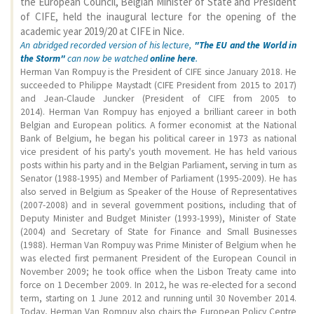
the European Council, Belgian Minister of State and President
of CIFE, held the inaugural lecture for the opening of the
academic year 2019/20 at CIFE in Nice.
An abridged recorded version of his lecture,
"The EU and the World in
the Storm"
can now be watched
online here
.
Herman Van Rompuy is the President of CIFE since January 2018. He
succeeded to Philippe Maystadt (CIFE President from 2015 to 2017)
and Jean-Claude Juncker (President of CIFE from 2005 to
2014). Herman Van Rompuy has enjoyed a brilliant career in both
Belgian and European politics. A former economist at the National
Bank of Belgium, he began his political career in 1973 as national
vice president of his party's youth movement. He has held various
posts within his party and in the Belgian Parliament, serving in turn as
Senator (1988-1995) and Member of Parliament (1995-2009). He has
also served in Belgium as Speaker of the House of Representatives
(2007-2008) and in several government positions, including that of
Deputy Minister and Budget Minister (1993-1999), Minister of State
(2004) and Secretary of State for Finance and Small Businesses
(1988). Herman Van Rompuy was Prime Minister of Belgium when he
was elected first permanent President of the European Council in
November 2009; he took office when the Lisbon Treaty came into
force on 1 December 2009. In 2012, he was re-elected for a second
term, starting on 1 June 2012 and running until 30 November 2014.
Today, Herman Van Rompuy also chairs the European Policy Centre