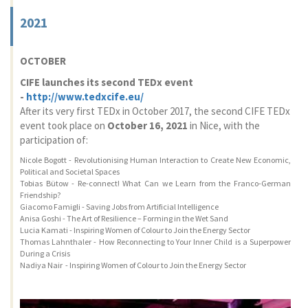
2021
OCTOBER
CIFE launches its second TEDx event
-
http://www.tedxcife.eu/
After its very first TEDx in October 2017, the second CIFE TEDx
event took place on
October 16, 2021
in Nice, with the
participation of:
Nicole Bogott - Revolutionising Human Interaction to Create New Economic,
Political and Societal Spaces
Tobias Bütow - Re-connect! What Can we Learn from the Franco-German
Friendship?
Giacomo Famigli - Saving Jobs from Artificial Intelligence
Anisa Goshi - The Art of Resilience – Forming in the Wet Sand
Lucia Kamati - Inspiring Women of Colour to Join the Energy Sector
Thomas Lahnthaler - How Reconnecting to Your Inner Child is a Superpower
During a Crisis
Nadiya Nair - Inspiring Women of Colour to Join the Energy Sector