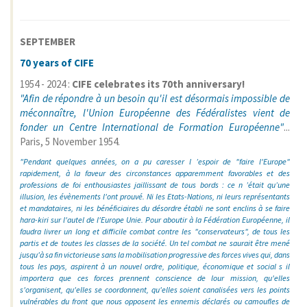
SEPTEMBER
70 years of CIFE
1954 - 2024 :
CIFE celebrates its 70th anniversary!
"Afin de répondre à un besoin qu'il est désormais impossible de
méconnaître, l'Union Européenne des Fédéralistes vient de
fonder un Centre International de Formation Européenne"
...
Paris, 5 November 1954.
"Pendant quelques années, on a pu caresser l ’espoir de "faire l'Europe"
rapidement, à la faveur des circonstances apparemment favorables et des
professions de foi enthousiastes jaillissant de tous bords : ce n ’était qu’une
illusion, les évènements l'ont prouvé. Ni les Etats-Nations, ni leurs représentants
et mandataires, ni les bénéficiaires du désordre établi ne sont enclins à se faire
hara-kiri sur l'autel de l'Europe Unie. Pour aboutir à la Fédération Européenne, il
faudra livrer un long et difficile combat contre les "conservateurs", de tous les
partis et de toutes les classes de la société. Un tel combat ne saurait être mené
jusqu'à sa fin victorieuse sans la mobilisation progressive des forces vives qui, dans
tous les pays, aspirent à un nouvel ordre, politique, économique et social s il
importera que ces forces prennent conscience de lour mission, qu'elles
s'organisent, qu'elles se coordonnent, qu'elles soient canalisées vers les points
vulnérables du front que nous opposent les ennemis déclarés ou camoufles de