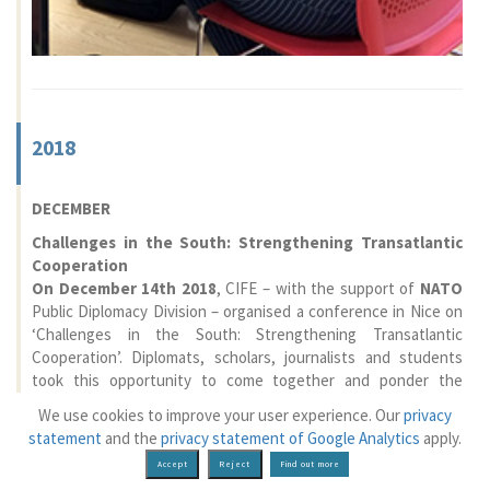
2018
DECEMBER
Challenges in the South: Strengthening Transatlantic
Cooperation
On December 14th 2018
, CIFE – with the support of
NATO
Public Diplomacy Division – organised a conference in Nice on
‘Challenges in the South: Strengthening Transatlantic
Cooperation’. Diplomats, scholars, journalists and students
took this opportunity to come together and ponder the
priorities of the Alliance in the South, exploring the possibility
We use cookies to improve your user experience. Our
privacy
for new cooperation networks.The event was organised in
statement
and the
privacy statement of Google Analytics
apply.
response to the July 2018 Brussels Declaration concentrating
Find out more
on NATO’s determination to fully implement its Framework for