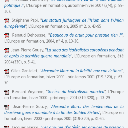
politique ?
", L'Europe en formation, automne-hiver 2007 (3/4), p. 99-
107.
Stéphane Papi, "
Les statuts juridiques de l'Islam dans l'Union
européenne
", L'Europe en formation, 2005 n° 2, p. 43-95
Renaud Dehousse, "
Beaucoup de bruit pour presque rien ?"
,
L'Europe en formation, 2004, n° 4, p. 13-30.
Jean-Pierre Gouzy, "
La saga des fédéralistes européens pendant
et après la dernière guerre mondiale
", L'Europe en formation, été
2004 (330), p. 5-41.
Gilles Gantelet, "
Alexandre Marc ou la fidélité aux convictions
",
L'Europe en formation, hiver 2000 - printemps 2001 (319-320), p. 63-
70.
Bernard Voyenne, "
Genèse du fédéralisme marcien
", L'Europe
en formation, hiver 2000 - printemps 2001 (319-320), p. 13-29.
Jean-Pierre Gouzy, "
Alexandre Marc. Des lendemains de la
deuxième guerre mondiale à la fin des Golden Sixties
", L'Europe en
formation, hiver 2000 - printemps 2001 (319-320), p. 31-62.
Jacques Basso,
"Les groupes d’intérêt, les groupes de pression