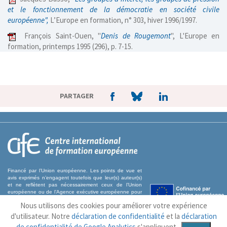
et le fonctionnement de la démocratie en société civile
européenne",
L’Europe en formation, n° 303, hiver 1996/1997.
François Saint-Ouen, "
Denis de Rougemont
", L'Europe en
formation, printemps 1995 (296), p. 7-15.
PARTAGER
Financé par l’Union européenne. Les points de vue et
avis exprimés n’engagent toutefois que leur(s) auteur(s)
et ne reflètent pas nécessairement ceux de l’Union
européenne ou de l’Agence exécutive européenne pour
l’éducation et la culture (EACEA). Ni l’Union européenne
Nous utilisons des cookies pour améliorer votre expérience
ni l’EACEA ne sauraient en être tenues pour
responsables.
d'utilisateur. Notre
déclaration de confidentialité
et la
déclaration
de confidentialité de Google Analytics
s'appliquent.
MENTIONS LÉGALES & POLITIQUE DE CONFIDENTIALITÉ