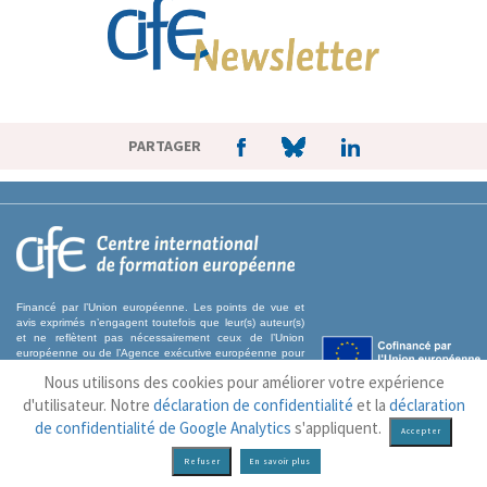
PARTAGER
Financé par l’Union européenne. Les points de vue et
avis exprimés n’engagent toutefois que leur(s) auteur(s)
et ne reflètent pas nécessairement ceux de l’Union
européenne ou de l’Agence exécutive européenne pour
l’éducation et la culture (EACEA). Ni l’Union européenne
Nous utilisons des cookies pour améliorer votre expérience
ni l’EACEA ne sauraient en être tenues pour
responsables.
d'utilisateur. Notre
déclaration de confidentialité
et la
déclaration
de confidentialité de Google Analytics
s'appliquent.
MENTIONS LÉGALES & POLITIQUE DE CONFIDENTIALITÉ
PLAN DU SITE
En savoir plus