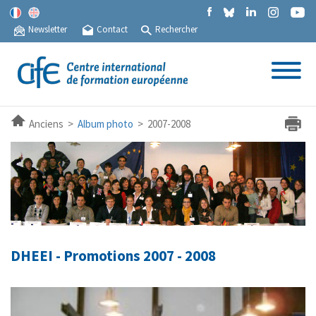
Newsletter
Contact
Rechercher
Anciens >
Album photo
> 2007-2008
DHEEI - Promotions 2007 - 2008