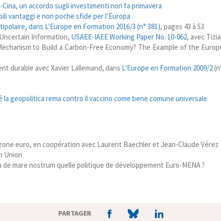
-Cina, un accordo sugli investimenti non fa primavera
bili vantaggi e non poche sfide per l’Europa
tipolaire, dans
L'Europe en Formation 2016/3 (n° 381)
, pages 43 à 53
 Uncertain Information,
USAEE-IAEE Working Paper No. 10-062
, avec Tiz
us Mechanism to Build a Carbon-Free Economy? The Example of the Eur
ment durable avec Xavier Lallemand, dans
L'Europe en Formation 2009/2
(n
 la geopolitica rema contro il vaccino come bene comune universale
 zone euro, en coopération avec Laurent Baechler et Jean-Claude Vérez
n Union
là de mare nostrum quelle politique de développement Euro-MENA ?
PARTAGER