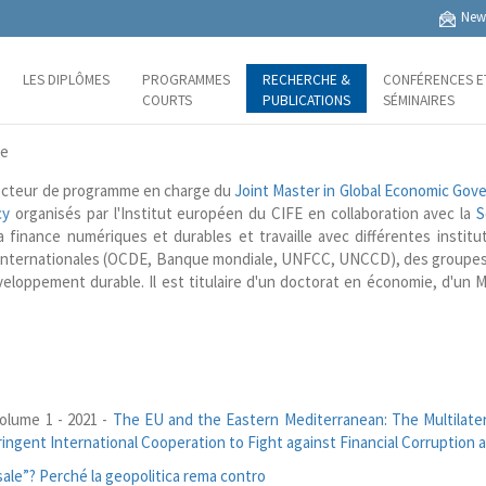
News
LES DIPLÔMES
PROGRAMMES
RECHERCHE &
CONFÉRENCES E
COURTS
PUBLICATIONS
SÉMINAIRES
te
ecteur de programme en charge du
Joint Master in Global Economic Gove
cy
organisés par l'Institut européen du CIFE en collaboration avec la
S
a finance numériques et durables et travaille avec différentes inst
t internationales (OCDE, Banque mondiale, UNFCC, UNCCD), des groupes
loppement durable. Il est titulaire d'un doctorat en économie, d'un M
Volume 1 - 2021 -
The EU and the Eastern Mediterranean: The Multilater
ngent International Cooperation to Fight against Financial Corruption a
le”? Perché la geopolitica rema contro